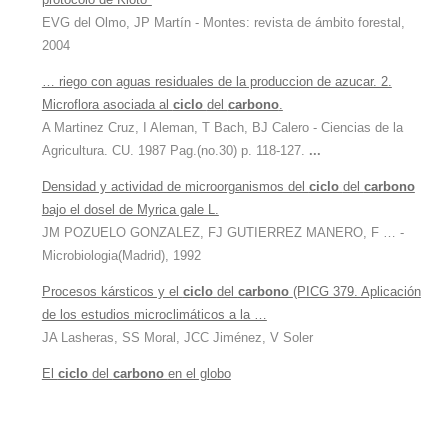
EVG del Olmo, JP Martín - Montes: revista de ámbito forestal,
2004
… riego con aguas residuales de la produccion de azucar. 2.
Microflora asociada al
ciclo
del
carbono
.
A Martinez Cruz, I Aleman, T Bach, BJ Calero - Ciencias de la
Agricultura. CU. 1987 Pag.(no.30) p. 118-127.
...
Densidad y actividad de microorganismos del
ciclo
del
carbono
bajo el dosel de Myrica gale L.
JM POZUELO GONZALEZ, FJ GUTIERREZ MANERO, F … -
Microbiologia(Madrid), 1992
Procesos kársticos y el
ciclo
del
carbono
(PICG 379. Aplicación
de los estudios microclimáticos a la …
JA Lasheras, SS Moral, JCC Jiménez, V Soler
El
ciclo
del
carbono
en el globo