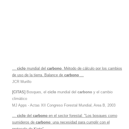
…
ciclo
mundial del
carbono
. Método de cálculo por los cambios
de uso de la tierra. Balance de
carbono
…
JCR Murillo
[CITAS]
Bosques, el
ciclo
mundial del
carbono
y el cambio
climático
MJ Apps - Actas XII Congreso Forestal Mundial, Area B, 2003
…
ciclo
del
carbono
en el sector forestal: "Los bosques como
sumideros de
carbono
: una necesidad para cumplir con el
protocolo de Kioto"