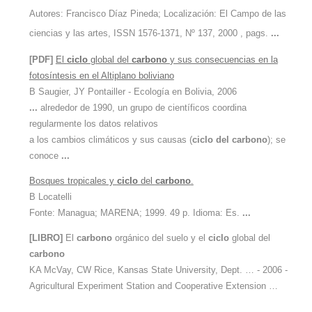
Autores: Francisco Díaz Pineda; Localización: El Campo de las
ciencias y las artes, ISSN 1576-1371, Nº 137, 2000 , pags.
...
[PDF]
El
ciclo
global del
carbono
y sus consecuencias en la
fotosíntesis en el Altiplano boliviano
B Saugier, JY Pontailler - Ecología en Bolivia, 2006
...
alrededor de 1990, un grupo de científicos coordina
regularmente los datos relativos
a los cambios climáticos y sus causas (
ciclo
del
carbono
); se
conoce
...
Bosques tropicales y
ciclo
del
carbono
.
B Locatelli
Fonte: Managua; MARENA; 1999. 49 p. Idioma: Es.
...
[LIBRO]
El
carbono
orgánico del suelo y el
ciclo
global del
carbono
KA McVay, CW Rice, Kansas State University, Dept. … - 2006 -
Agricultural Experiment Station and Cooperative Extension …